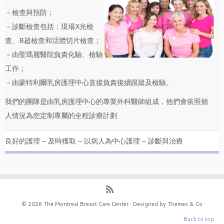
－檢查與預防；
－診斷檢查包括：現場X光檢
查、B超檢查和活體切片檢查；
－由聖瑪麗醫院負責化驗、檢驗
工作；
－由蒙特利爾乳房護理中心直接負責後續跟蹤及檢驗。
我們的團隊是由乳房護理中心的專業外科醫師組成，他們會依照個
人情況為您定制專屬的全程診療計劃
良好的護理 – 及時獲取 – 以病人為中心護理 – 診斷與治療
· © 2026
The Montreal Breast Care Center
· Designed by
Themes & Co
·
Back to top